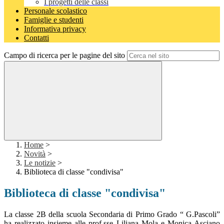
I progetti delle classi
Personale scolastico
Famiglie e studenti
Informativa privacy
Contatti
Campo di ricerca per le pagine del sito
Home
>
Novità
>
Le notizie
>
Biblioteca di classe "condivisa"
Biblioteca di classe "condivisa"
La classe 2B della scuola Secondaria di Primo Grado “ G.Pascoli”
ha realizzato insieme alle prof.sse Liliana Mola e Monica Asciano