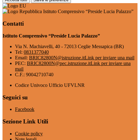
Istituto Comprensivo “Preside Lucia Palazzo”
Contatti
Istituto Comprensivo “Preside Lucia Palazzo”
Via N. Machiavelli, 40 - 72013 Ceglie Messapica (BR)
Tel:
0831377040
Email:
BRIC82800N@istruzione.it
Link per inviare una mail
PEC:
BRIC82800N@pec.istruzione.it
Link per inviare una
mail
C.F.: 90042710740
Codice Univoco Ufficio UFVLNR
Seguici su
Facebook
Sezione Link Utili
Cookie policy
Note legali