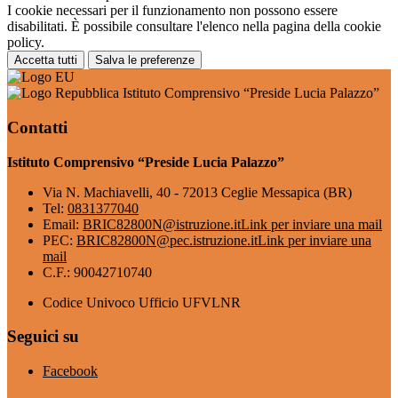
I cookie necessari per il funzionamento non possono essere
disabilitati. È possibile consultare l'elenco nella pagina della cookie
policy.
Accetta tutti
Salva le preferenze
Istituto Comprensivo “Preside Lucia Palazzo”
Contatti
Istituto Comprensivo “Preside Lucia Palazzo”
Via N. Machiavelli, 40 - 72013 Ceglie Messapica (BR)
Tel:
0831377040
Email:
BRIC82800N@istruzione.it
Link per inviare una mail
PEC:
BRIC82800N@pec.istruzione.it
Link per inviare una
mail
C.F.: 90042710740
Codice Univoco Ufficio UFVLNR
Seguici su
Facebook