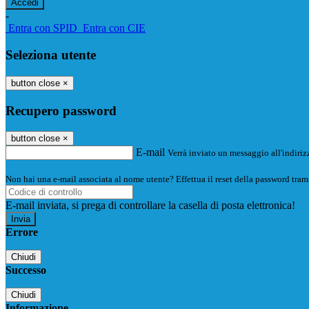
-
Entra con SPID
Entra con CIE
Seleziona utente
button close
×
Recupero password
button close
×
E-mail
Verrà inviato un messaggio all'indirizz
Non hai una e-mail associata al nome utente? Effettua il reset della password tram
E-mail inviata, si prega di controllare la casella di posta elettronica!
Errore
Chiudi
Successo
Chiudi
Informazione