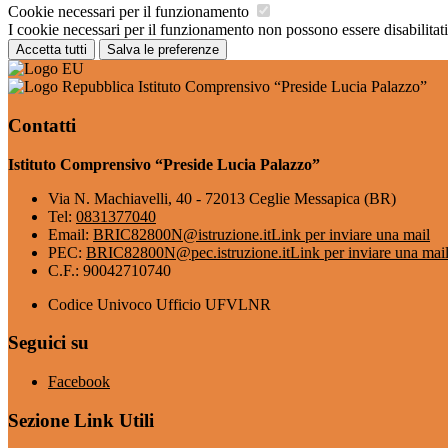
Cookie necessari per il funzionamento
I cookie necessari per il funzionamento non possono essere disabilitati.
Accetta tutti
Salva le preferenze
Istituto Comprensivo “Preside Lucia Palazzo”
Contatti
Istituto Comprensivo “Preside Lucia Palazzo”
Via N. Machiavelli, 40 - 72013 Ceglie Messapica (BR)
Tel:
0831377040
Email:
BRIC82800N@istruzione.it
Link per inviare una mail
PEC:
BRIC82800N@pec.istruzione.it
Link per inviare una mai
C.F.: 90042710740
Codice Univoco Ufficio UFVLNR
Seguici su
Facebook
Sezione Link Utili