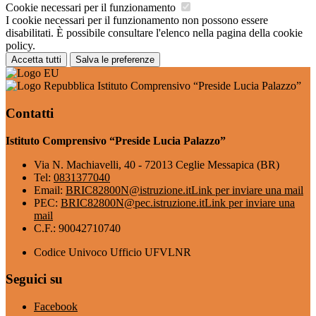
Cookie necessari per il funzionamento
I cookie necessari per il funzionamento non possono essere
disabilitati. È possibile consultare l'elenco nella pagina della cookie
policy.
Accetta tutti
Salva le preferenze
Istituto Comprensivo “Preside Lucia Palazzo”
Contatti
Istituto Comprensivo “Preside Lucia Palazzo”
Via N. Machiavelli, 40 - 72013 Ceglie Messapica (BR)
Tel:
0831377040
Email:
BRIC82800N@istruzione.it
Link per inviare una mail
PEC:
BRIC82800N@pec.istruzione.it
Link per inviare una
mail
C.F.: 90042710740
Codice Univoco Ufficio UFVLNR
Seguici su
Facebook