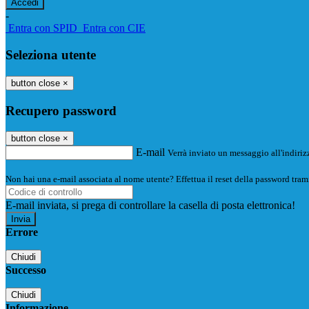
-
Entra con SPID
Entra con CIE
Seleziona utente
button close
×
Recupero password
button close
×
E-mail
Verrà inviato un messaggio all'indirizz
Non hai una e-mail associata al nome utente? Effettua il reset della password tram
E-mail inviata, si prega di controllare la casella di posta elettronica!
Errore
Chiudi
Successo
Chiudi
Informazione