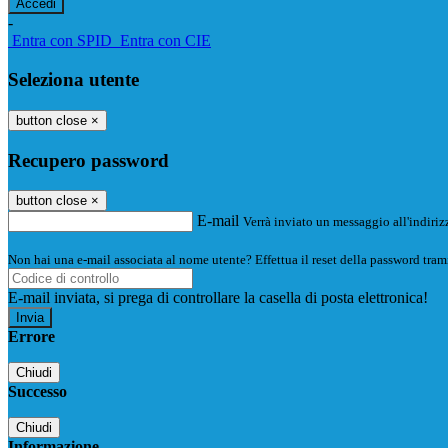
-
Entra con SPID
Entra con CIE
Seleziona utente
button close
×
Recupero password
button close
×
E-mail
Verrà inviato un messaggio all'indirizz
Non hai una e-mail associata al nome utente? Effettua il reset della password tram
E-mail inviata, si prega di controllare la casella di posta elettronica!
Errore
Chiudi
Successo
Chiudi
Informazione