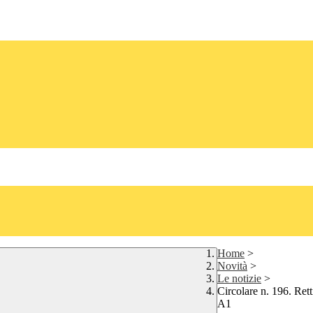
Home
>
Novità
>
Le notizie
>
Circolare n. 196. Retti
A1