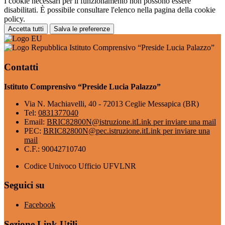
I cookie necessari per il funzionamento non possono essere
disabilitati. È possibile consultare l'elenco nella pagina della cookie
policy.
Accetta tutti
Salva le preferenze
Istituto Comprensivo “Preside Lucia Palazzo”
Contatti
Istituto Comprensivo “Preside Lucia Palazzo”
Via N. Machiavelli, 40 - 72013 Ceglie Messapica (BR)
Tel:
0831377040
Email:
BRIC82800N@istruzione.it
Link per inviare una mail
PEC:
BRIC82800N@pec.istruzione.it
Link per inviare una
mail
C.F.: 90042710740
Codice Univoco Ufficio UFVLNR
Seguici su
Facebook
Sezione Link Utili