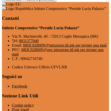
Istituto Comprensivo “Preside Lucia Palazzo”
Contatti
Istituto Comprensivo “Preside Lucia Palazzo”
Via N. Machiavelli, 40 - 72013 Ceglie Messapica (BR)
Tel:
0831377040
Email:
BRIC82800N@istruzione.it
Link per inviare una mail
PEC:
BRIC82800N@pec.istruzione.it
Link per inviare una
mail
C.F.: 90042710740
Codice Univoco Ufficio UFVLNR
Seguici su
Facebook
Sezione Link Utili
Cookie policy
Note legali