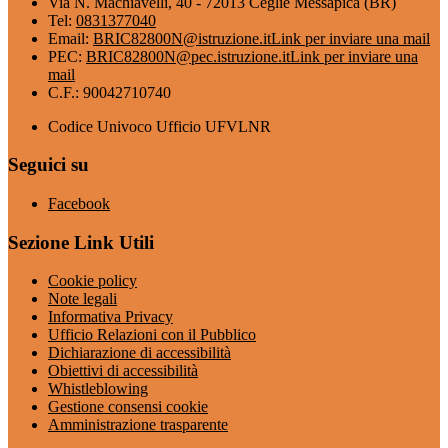
Via N. Machiavelli, 40 - 72013 Ceglie Messapica (BR)
Tel:
0831377040
Email:
BRIC82800N@istruzione.it
Link per inviare una mail
PEC:
BRIC82800N@pec.istruzione.it
Link per inviare una
mail
C.F.: 90042710740
Codice Univoco Ufficio UFVLNR
Seguici su
Facebook
Sezione Link Utili
Cookie policy
Note legali
Informativa Privacy
Ufficio Relazioni con il Pubblico
Dichiarazione di accessibilità
Obiettivi di accessibilità
Whistleblowing
Gestione consensi cookie
Amministrazione trasparente