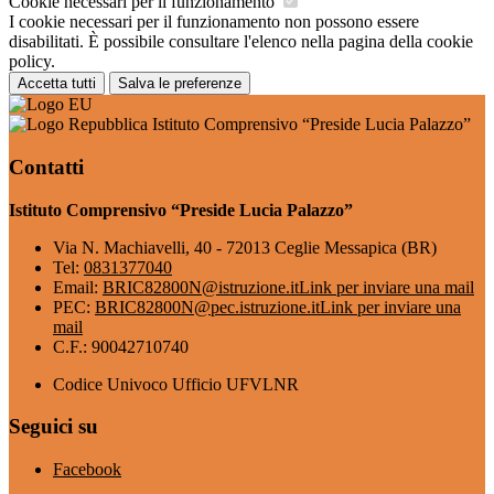
Cookie necessari per il funzionamento
I cookie necessari per il funzionamento non possono essere
disabilitati. È possibile consultare l'elenco nella pagina della cookie
policy.
Accetta tutti
Salva le preferenze
Istituto Comprensivo “Preside Lucia Palazzo”
Contatti
Istituto Comprensivo “Preside Lucia Palazzo”
Via N. Machiavelli, 40 - 72013 Ceglie Messapica (BR)
Tel:
0831377040
Email:
BRIC82800N@istruzione.it
Link per inviare una mail
PEC:
BRIC82800N@pec.istruzione.it
Link per inviare una
mail
C.F.: 90042710740
Codice Univoco Ufficio UFVLNR
Seguici su
Facebook