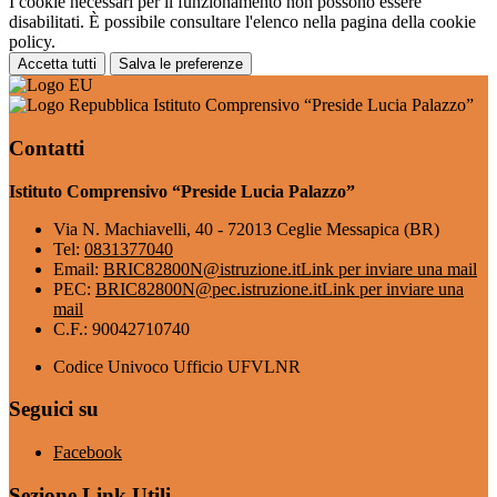
I cookie necessari per il funzionamento non possono essere
disabilitati. È possibile consultare l'elenco nella pagina della cookie
policy.
Accetta tutti
Salva le preferenze
Istituto Comprensivo “Preside Lucia Palazzo”
Contatti
Istituto Comprensivo “Preside Lucia Palazzo”
Via N. Machiavelli, 40 - 72013 Ceglie Messapica (BR)
Tel:
0831377040
Email:
BRIC82800N@istruzione.it
Link per inviare una mail
PEC:
BRIC82800N@pec.istruzione.it
Link per inviare una
mail
C.F.: 90042710740
Codice Univoco Ufficio UFVLNR
Seguici su
Facebook
Sezione Link Utili