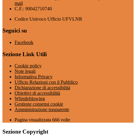
mail
C.F.: 90042710740
Codice Univoco Ufficio UFVLNR
Seguici su
Facebook
Sezione Link Utili
Cookie policy
Note legali
Informativa Privacy
Ufficio Relazioni con il Pubblico
Dichiarazione di accessibilità
Obiettivi di accessibilità
Whistleblowing
Gestione consensi cookie
Amministrazione trasparente
Pagina visualizzata
666
volte
Sezione Copyright