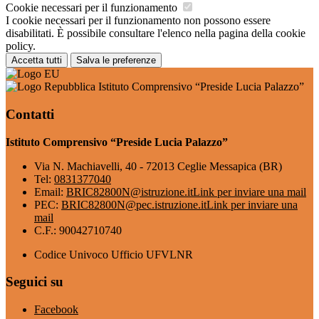
Cookie necessari per il funzionamento
I cookie necessari per il funzionamento non possono essere
disabilitati. È possibile consultare l'elenco nella pagina della cookie
policy.
Accetta tutti
Salva le preferenze
Istituto Comprensivo “Preside Lucia Palazzo”
Contatti
Istituto Comprensivo “Preside Lucia Palazzo”
Via N. Machiavelli, 40 - 72013 Ceglie Messapica (BR)
Tel:
0831377040
Email:
BRIC82800N@istruzione.it
Link per inviare una mail
PEC:
BRIC82800N@pec.istruzione.it
Link per inviare una
mail
C.F.: 90042710740
Codice Univoco Ufficio UFVLNR
Seguici su
Facebook