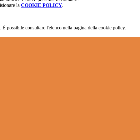
isionare la
COOKIE POLICY
.
 È possibile consultare l'elenco nella pagina della cookie policy.
l