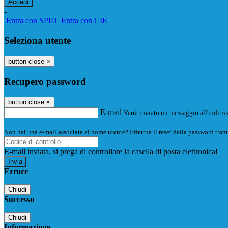
-
Entra con SPID
Entra con CIE
Seleziona utente
button close
×
Recupero password
button close
×
E-mail
Verrà inviato un messaggio all'indirizz
Non hai una e-mail associata al nome utente? Effettua il reset della password tram
E-mail inviata, si prega di controllare la casella di posta elettronica!
Errore
Chiudi
Successo
Chiudi
Informazione