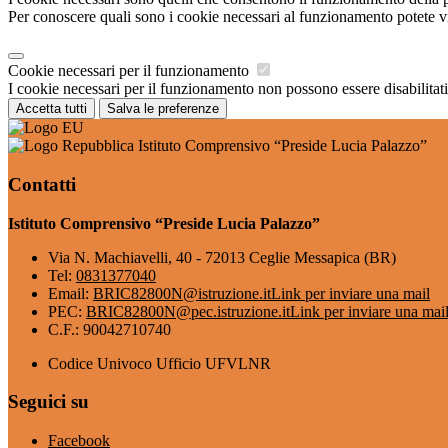
Per conoscere quali sono i cookie necessari al funzionamento potete v
Cookie necessari per il funzionamento
I cookie necessari per il funzionamento non possono essere disabilitati.
Accetta tutti
Salva le preferenze
Istituto Comprensivo “Preside Lucia Palazzo”
Contatti
Istituto Comprensivo “Preside Lucia Palazzo”
Via N. Machiavelli, 40 - 72013 Ceglie Messapica (BR)
Tel:
0831377040
Email:
BRIC82800N@istruzione.it
Link per inviare una mail
PEC:
BRIC82800N@pec.istruzione.it
Link per inviare una mai
C.F.: 90042710740
Codice Univoco Ufficio UFVLNR
Seguici su
Facebook