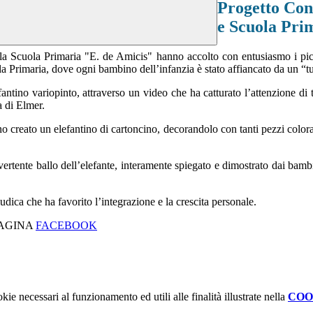
Progetto Cont
e Scuola Pri
ella Scuola Primaria "E. de Amicis" hanno accolto con entusiasmo i pic
a Primaria, dove ogni bambino dell’infanzia è stato affiancato da un “tut
lefantino variopinto, attraverso un video che ha catturato l’attenzione di
ia di Elmer.
o creato un elefantino di cartoncino, decorandolo con tanti pezzi colorati
vertente ballo dell’elefante, interamente spiegato e dimostrato dai bam
.
udica che ha favorito l’integrazione e la crescita personale.
PAGINA
FACEBOOK
kie necessari al funzionamento ed utili alle finalità illustrate nella
COO