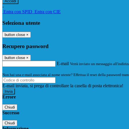
-
Entra con SPID
Entra con CIE
Seleziona utente
button close
×
Recupero password
button close
×
E-mail
Verrà inviato un messaggio all'indirizz
Non hai una e-mail associata al nome utente? Effettua il reset della password tram
E-mail inviata, si prega di controllare la casella di posta elettronica!
Errore
Chiudi
Successo
Chiudi
Informazione