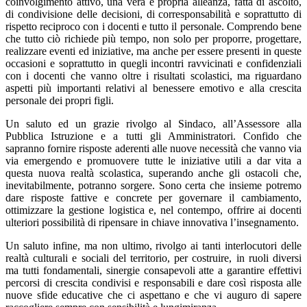
coinvolgimento attivo, una vera e propria alleanza, fatta di ascolto,
di condivisione delle decisioni, di corresponsabilità e soprattutto di
rispetto reciproco con i docenti e tutto il personale. Comprendo bene
che tutto ciò richiede più tempo, non solo per proporre, progettare,
realizzare eventi ed iniziative, ma anche per essere presenti in queste
occasioni e soprattutto in quegli incontri ravvicinati e confidenziali
con i docenti che vanno oltre i risultati scolastici, ma riguardano
aspetti più importanti relativi al benessere emotivo e alla crescita
personale dei propri figli.
Un saluto ed un grazie rivolgo al Sindaco, all’Assessore alla
Pubblica Istruzione e a tutti gli Amministratori. Confido che
sapranno fornire risposte aderenti alle nuove necessità che vanno via
via emergendo e promuovere tutte le iniziative utili a dar vita a
questa nuova realtà scolastica, superando anche gli ostacoli che,
inevitabilmente, potranno sorgere. Sono certa che insieme potremo
dare risposte fattive e concrete per governare il cambiamento,
ottimizzare la gestione logistica e, nel contempo, offrire ai docenti
ulteriori possibilità di ripensare in chiave innovativa l’insegnamento.
Un saluto infine, ma non ultimo, rivolgo ai tanti interlocutori delle
realtà culturali e sociali del territorio, per costruire, in ruoli diversi
ma tutti fondamentali, sinergie consapevoli atte a garantire effettivi
percorsi di crescita condivisi e responsabili e dare così risposta alle
nuove sfide educative che ci aspettano e che vi auguro di sapere