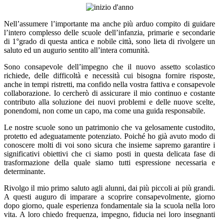
Nell’assumere l’importante ma anche più arduo compito di guidare
l’intero complesso delle scuole dell’infanzia, primarie e secondarie
di 1°grado di questa antica e nobile città, sono lieta di rivolgere un
saluto ed un augurio sentito all’intera comunità.
Sono consapevole dell’impegno che il nuovo assetto scolastico
richiede, delle difficoltà e necessità cui bisogna fornire risposte,
anche in tempi ristretti, ma confido nella vostra fattiva e consapevole
collaborazione. Io cercherò di assicurare il mio continuo e costante
contributo alla soluzione dei nuovi problemi e delle nuove scelte,
ponendomi, non come un capo, ma come una guida responsabile.
Le nostre scuole sono un patrimonio che va gelosamente custodito,
protetto ed adeguatamente potenziato. Poiché ho già avuto modo di
conoscere molti di voi sono sicura che insieme sapremo garantire i
significativi obiettivi che ci siamo posti in questa delicata fase di
trasformazione della quale siamo tutti espressione necessaria e
determinante.
Rivolgo il mio primo saluto agli alunni, dai più piccoli ai più grandi.
A questi auguro di imparare a scoprire consapevolmente, giorno
dopo giorno, quale esperienza fondamentale sia la scuola nella loro
vita. A loro chiedo frequenza, impegno, fiducia nei loro insegnanti