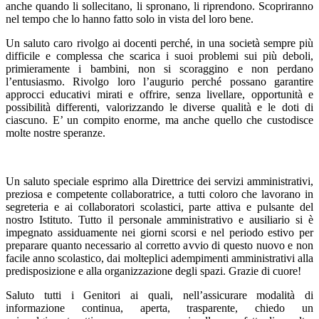
anche quando li sollecitano, li spronano, li riprendono. Scopriranno
nel tempo che lo hanno fatto solo in vista del loro bene.
Un saluto caro rivolgo ai docenti perché, in una società sempre più
difficile e complessa che scarica i suoi problemi sui più deboli,
primieramente i bambini, non si scoraggino e non perdano
l’entusiasmo. Rivolgo loro l’augurio perché possano garantire
approcci educativi mirati e offrire, senza livellare, opportunità e
possibilità differenti, valorizzando le diverse qualità e le doti di
ciascuno. E’ un compito enorme, ma anche quello che custodisce
molte nostre speranze.
Un saluto speciale esprimo alla Direttrice dei servizi amministrativi,
preziosa e competente collaboratrice, a tutti coloro che lavorano in
segreteria e ai collaboratori scolastici, parte attiva e pulsante del
nostro Istituto. Tutto il personale amministrativo e ausiliario si è
impegnato assiduamente nei giorni scorsi e nel periodo estivo per
preparare quanto necessario al corretto avvio di questo nuovo e non
facile anno scolastico, dai molteplici adempimenti amministrativi alla
predisposizione e alla organizzazione degli spazi. Grazie di cuore!
Saluto tutti i Genitori ai quali, nell’assicurare modalità di
informazione continua, aperta, trasparente, chiedo un