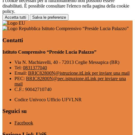
I cookie necessari per il funzionamento non possono essere
disabilitati. È possibile consultare l'elenco nella pagina della cookie
policy.
Accetta tutti
Salva le preferenze
Istituto Comprensivo “Preside Lucia Palazzo”
Contatti
Istituto Comprensivo “Preside Lucia Palazzo”
Via N. Machiavelli, 40 - 72013 Ceglie Messapica (BR)
Tel:
0831377040
Email:
BRIC82800N@istruzione.it
Link per inviare una mail
PEC:
BRIC82800N@pec.istruzione.it
Link per inviare una
mail
C.F.: 90042710740
Codice Univoco Ufficio UFVLNR
Seguici su
Facebook
Sezione Link Utili