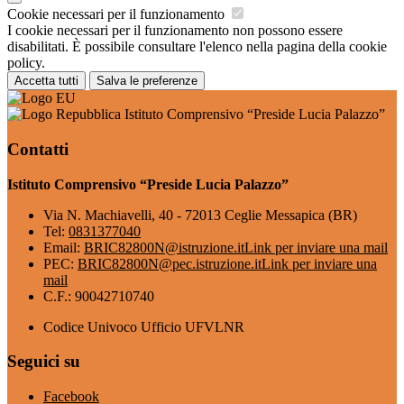
Cookie necessari per il funzionamento
I cookie necessari per il funzionamento non possono essere
disabilitati. È possibile consultare l'elenco nella pagina della cookie
policy.
Accetta tutti
Salva le preferenze
Istituto Comprensivo “Preside Lucia Palazzo”
Contatti
Istituto Comprensivo “Preside Lucia Palazzo”
Via N. Machiavelli, 40 - 72013 Ceglie Messapica (BR)
Tel:
0831377040
Email:
BRIC82800N@istruzione.it
Link per inviare una mail
PEC:
BRIC82800N@pec.istruzione.it
Link per inviare una
mail
C.F.: 90042710740
Codice Univoco Ufficio UFVLNR
Seguici su
Facebook