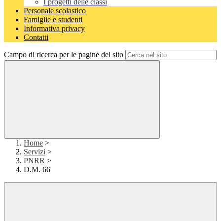
I progetti delle classi
Personale scolastico
Famiglie e studenti
Informativa privacy
Contatti
Campo di ricerca per le pagine del sito
Home
>
Servizi
>
PNRR
>
D.M. 66