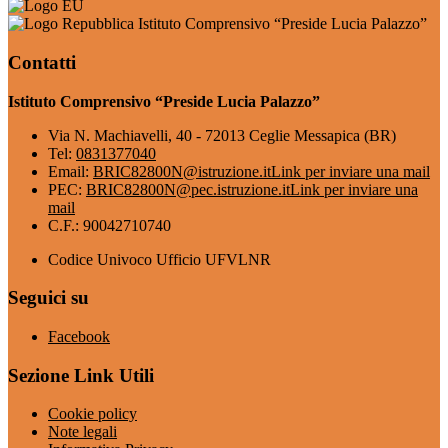
Istituto Comprensivo “Preside Lucia Palazzo”
Contatti
Istituto Comprensivo “Preside Lucia Palazzo”
Via N. Machiavelli, 40 - 72013 Ceglie Messapica (BR)
Tel:
0831377040
Email:
BRIC82800N@istruzione.it
Link per inviare una mail
PEC:
BRIC82800N@pec.istruzione.it
Link per inviare una
mail
C.F.: 90042710740
Codice Univoco Ufficio UFVLNR
Seguici su
Facebook
Sezione Link Utili
Cookie policy
Note legali